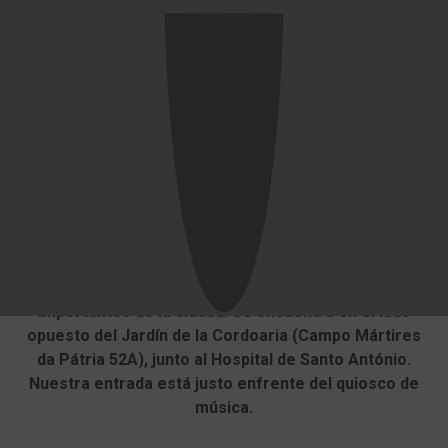
Ubicación
Porto Wine Hostel se encuentra cerca de la Torre
Close
de los Clérigos, uno de los símbolos más
importantes de la ciudad. Se encuentra en el lado
opuesto del Jardín de la Cordoaria (Campo Mártires
da Pátria 52A), junto al Hospital de Santo António.
Nuestra entrada está justo enfrente del quiosco de
música.