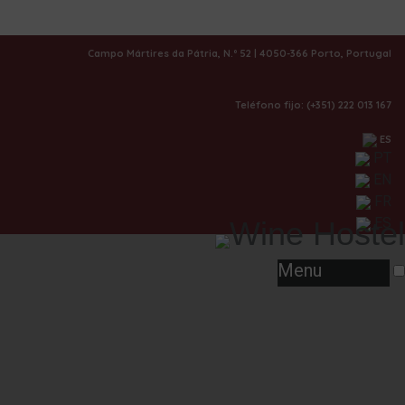
Hostel temático
Campo Mártires da Pátria, N.º 52 | 4050-366 Porto, Portugal
Vino de Oporto
Teléfono fijo: (+351) 222 013 167
ES
PT
EN
FR
BIENVENIDO
ES
Menu
El Porto Wine Hostel se encuentra en el
centro histórico, con impresionantes vistas
al Jardín de la Cordoaria y a la Torre de los
Clérigos. Está rodeado de numerosos