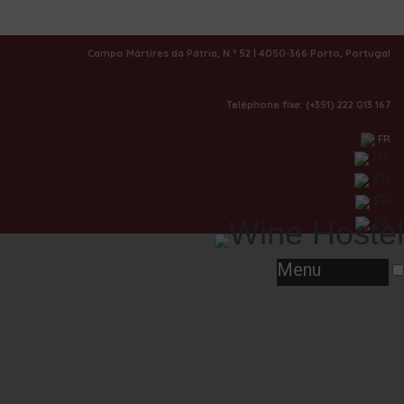
|
Galerie
Campo Mártires da Pátria, N.º 52 | 4050-366 Porto, Portugal
Teléphone fixe: (+351) 222 013 167
FR
PT
EN
FR
ES
Menu