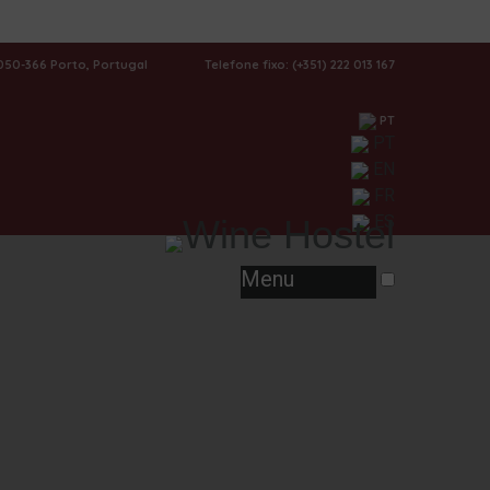
4050-366 Porto, Portugal
Telefone fixo: (+351) 222 013 167
PT
PT
EN
S
FR
ES
Menu