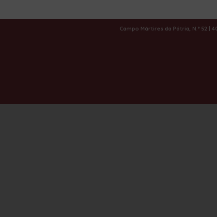
|
Serviços
Campo Mártires da Pátria, N.º 52 | 
OS NOSSOS SERVIÇO