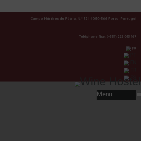
|
Galerie
Campo Mártires da Pátria, N.º 52 | 4050-366 Porto, Portugal
Teléphone fixe: (+351) 222 013 167
FR
PT
EN
FR
ES
Menu
1