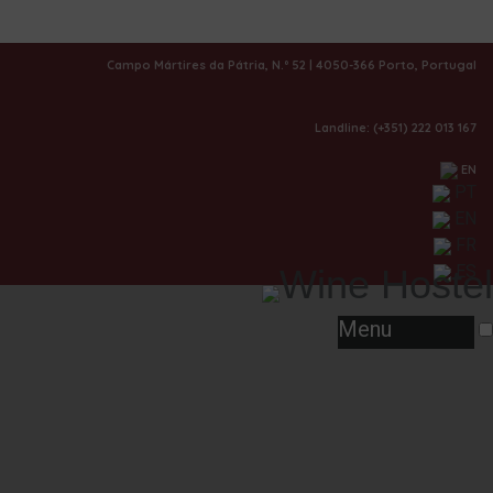
|
Gallery
Campo Mártires da Pátria, N.º 52 | 4050-366 Porto, Portugal
Landline: (+351) 222 013 167
EN
PT
EN
FR
ES
Menu
1